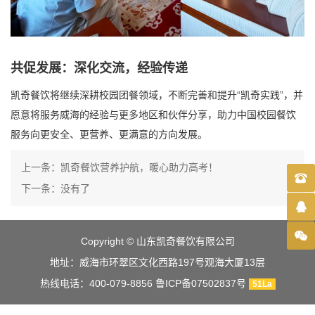
共促发展：深化交流，经验传递
凯奇餐饮将继续深耕校园团餐领域，不断完善和提升“凯奇实践”，并
愿意将服务威海的经验与更多地区和伙伴分享，助力中国校园餐饮
服务向更安全、更营养、更满意的方向发展。
上一条：
凯奇餐饮营养护航，暖心助力高考！
下一条：没有了
400-
079-
1171
Copyright © 山东凯奇餐饮有限公司
8856
地址：威海市环翠区文化西路197号观海大厦13层
热线电话：400-079-8856
鲁ICP备07502837号
51La